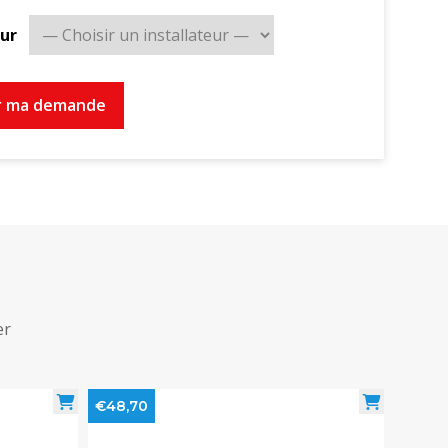
eur
r ma demande
er
€48,70
€11,84