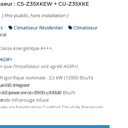
sseur :
CS-Z35XKEW
+
CU-Z35XKE
5
( Prix public, hors installation )
rs
Climatiseur Résidentiel
Climatiseur
ral
Classe énergétique A+++,
 AGIR+
n que l’installateur soit agréé AGIR+)
frigorifique nominale : 3,5 kW (12000 Btu/h)
ie 3D Inverter
uré et élégant
onctionnement : 2900 - 14320 Btu/h
2.0 pour un confort optimal
++
nde infrarouge inluse
0
grée via l’application Comfort Cloud de Panasonic
ion électrique : 850 W
nde filaire en option
ore (unité interne/externe) : 19/48dB(A)
e montage et d'entretien