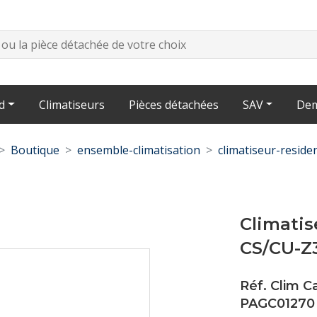
d
Climatiseurs
Pièces détachées
SAV
Dem
Boutique
ensemble-climatisation
climatiseur-residen
Climatis
CS/CU-Z
Réf. Clim C
PAGC01270