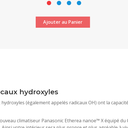
Ajouter au Panier
icaux hydroxyles
hydroxyles (également appelés radicaux OH) ont la capacité d
e nouveau climatiseur Panasonic Etherea nanoe™ X équipé du 
Ainsi votre intérieur sera plus propre et plus agréable à viv