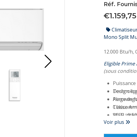
Réf. Fourni
€1.159,7
Climatiseu
Mono Split Mu
12.000 Btu/h,
Eligible Prime
(sous conditio
Puissance 
Technolog
Design ép
Plage de f
Aerowings 
Classe A+
Télécomma
SEER : 9,5
Wi-Fi inté
Voir plus
Consommat
Télécomma
Niveau son
Facilité d