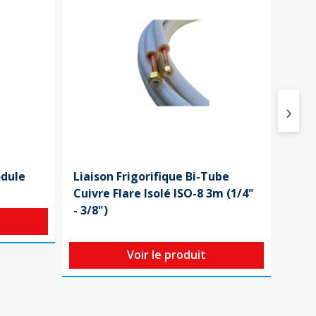
›
odule
Liaison Frigorifique Bi-Tube
Disj
Cuivre Flare Isolé ISO-8 3m (1/4"
4,5k
- 3/8")
Voir le produit