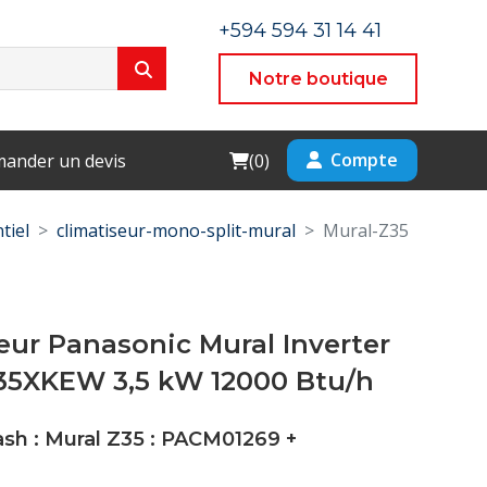
+594 594 31 14 41
Notre boutique
Cart
Compte
ander un devis
(
0
)
tiel
climatiseur-mono-split-mural
Mural-Z35
eur Panasonic Mural Inverter
35XKEW 3,5 kW 12000 Btu/h
ash : Mural Z35 :
PACM01269
+