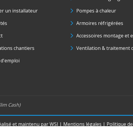
r un installateur
Pompes à chaleur
ités
Armoires réfrigérées
ct
Accessoires montage et e
ations chantiers
Ventilation & traitement d
 d'emploi
lim Cash)
réalisé et maintenu par
WSI
|
Mentions légales
|
Politique d