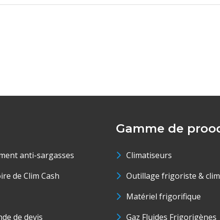
Gamme de prood
ment anti-sargasses
Climatiseurs
oire de Clim Cash
Outillage frigoriste & cli
Matériel frigorifique
de de devis
Gaz Fluides Frigorigènes