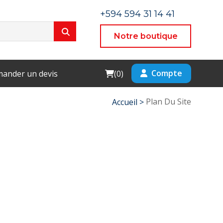
+594 594 31 14 41
Notre boutique
Cart
Compte
ander un devis
(
0
)
Plan Du Site
Accueil >