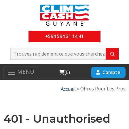
+594 594 31 14 41
MENU
Cart
Compte
(
0
)
Offres Pour Les Pros
Accueil >
401 - Unauthorised