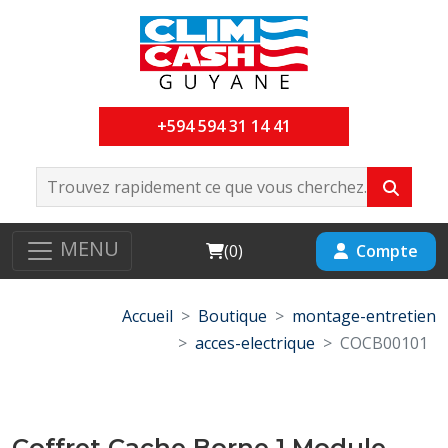
+594 594 31 14 41
MENU
Cart
Compte
(
0
)
Accueil
Boutique
montage-entretien
acces-electrique
COCB00101
Coffret Cache Borne 1 Module