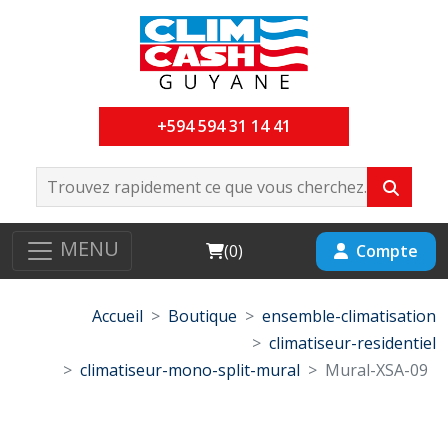
+594 594 31 14 41
MENU
Cart
Compte
(
0
)
Accueil
Boutique
ensemble-climatisation
climatiseur-residentiel
climatiseur-mono-split-mural
Mural-XSA-09