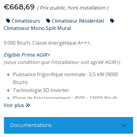
€668,69
( Prix public, hors installation )
Climatiseurs
Climatiseur Résidentiel
Climatiseur Mono Split Mural
9.000 Btu/h,
Classe énergétique A+++,
Eligible Prime AGIR+
(sous condition que l’installateur soit agréé AGIR+)
Puissance frigorifique nominale : 2,5 kW (9000
Btu/h)
Technologie 3D Inverter
Plage de fonctionnement : 4500 - 13000 Btu/h
Voir plus
Classe A+++
SEER : 9,5
Conso électrique : 600 W
Documentations
Niveau sonore (unité interne/externe) : 22/55 dB(A)