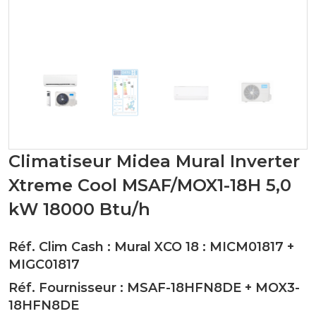
Climatiseur Midea Mural Inverter
Xtreme Cool MSAF/MOX1-18H 5,0
kW 18000 Btu/h
Réf. Clim Cash : Mural XCO 18 :
MICM01817
+
MIGC01817
Réf. Fournisseur :
MSAF-18HFN8DE
+
MOX3-
18HFN8DE