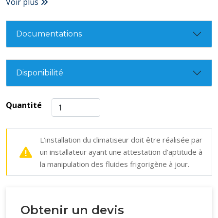
Voir plus
Plage de tension couverte : 160-240V
Garantie : 3 ans compresseur et 3 ans autres pièces
Certifié Eurovent
Documentations
Gaz R32 (poids 1,08 kg)
Liaison frigorifique (liquide-gaz): 1/4-1/2
Liaison électrique (Alim-UE/UI-Comm°): 3G2,5-4G1,5-
Disponibilité
2x075
Longueur de liaisons mini-maxi (en m): 3-30
Dimensions de l'unité intérieure / Poids net (HxLxP
Quantité
en mm) : 302x957x213 / 10 kg
Dimensions de l'unité extérieure / Poids net (HxLxP
L’installation du climatiseur doit être réalisée par
en mm) : 554x805x330 / 32,7 kg
un installateur ayant une attestation d’aptitude à
Débit d'air unité intérieure : 9 m³/min
la manipulation des fluides frigorigène à jour.
Débit d'air unité extérieure : 35 m³/min
Obtenir un devis