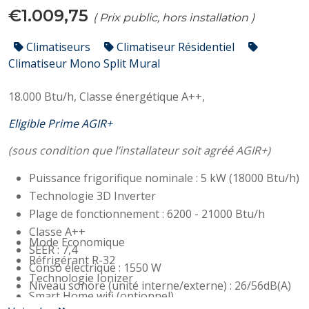
€1.009,75
( Prix public, hors installation )
Climatiseurs
Climatiseur Résidentiel
Climatiseur Mono Split Mural
18.000 Btu/h,
Classe énergétique A++,
Eligible Prime AGIR+
(sous condition que l’installateur soit agréé AGIR+)
Puissance frigorifique nominale : 5 kW (18000 Btu/h)
Technologie 3D Inverter
Plage de fonctionnement : 6200 - 21000 Btu/h
Classe A++
Mode Economique
SEER : 7,4
Réfrigérant R-32
Conso électrique : 1550 W
Technologie Ionizer
Niveau sonore (unité interne/externe) : 26/56dB(A)
Smart Home wifi (optionnel)