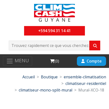
+594 594 31 14 41
MENU
Cart
Compte
(
0
)
Accueil
Boutique
ensemble-climatisation
climatiseur-residentiel
climatiseur-mono-split-mural
Mural-XCO-18