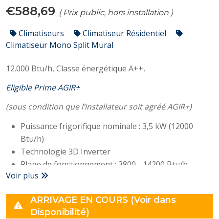
€588,69
( Prix public, hors installation )
Climatiseurs
Climatiseur Résidentiel
Climatiseur Mono Split Mural
12.000 Btu/h,
Classe énergétique A++,
Eligible Prime AGIR+
(sous condition que l’installateur soit agréé AGIR+)
Puissance frigorifique nominale : 3,5 kW (12000
Btu/h)
Technologie 3D Inverter
Plage de fonctionnement : 3800 - 14200 Btu/h
Voir plus
Classe A++
SEER : 6,1
ARRIVAGE EN COURS (Voir dans
Conso électrique : 1213 W
Disponibilité)
Niveau sonore (unité interne/externe) : 25/56dB(A)