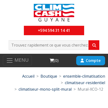
+594 594 31 14 41
MENU
Cart
Compte
(
0
)
Accueil
Boutique
ensemble-climatisation
climatiseur-residentiel
climatiseur-mono-split-mural
Mural-XCO-12