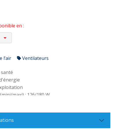
onible en :
 l’air
Ventilateurs
 santé
d'énergie
exploitation
(mini/maxi) : 126/180 W
ore (haut/bas) : 59/45dB(A)
ir (mini/maxi) : 1390/1700 m3/h
 l'air : 11 m/seconde
tions
 3 ans