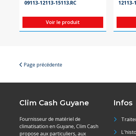
09113-12113-15113.RC
12113-
Voir le produit
Page précédente
Clim Cash Guyane
Infos
Fournisseur de matériel de
Traite
climatisation en Guyane, Clim Cash
L'hist
propose aux particuliers, aux