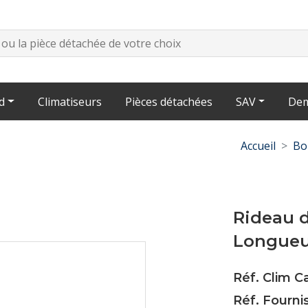
d
Climatiseurs
Pièces détachées
SAV
Dem
Accueil
Bo
Rideau d
Longueu
Réf. Clim C
Réf. Fourni