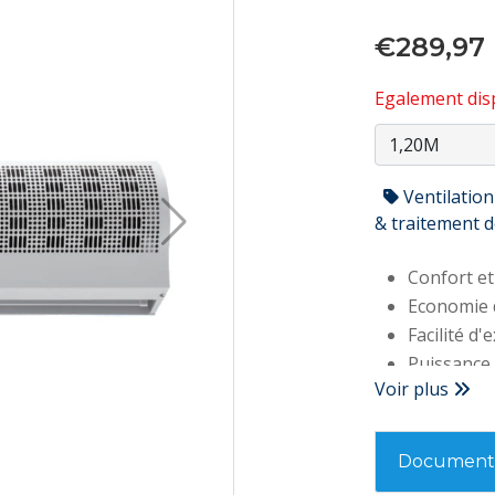
€289,97
Egalement disp
Ventilation
& traitement de
Confort et
Economie 
Facilité d'
Puissance 
Voir plus
Niveau son
Volume d'a
Vitesse de
Documenta
Garantie :