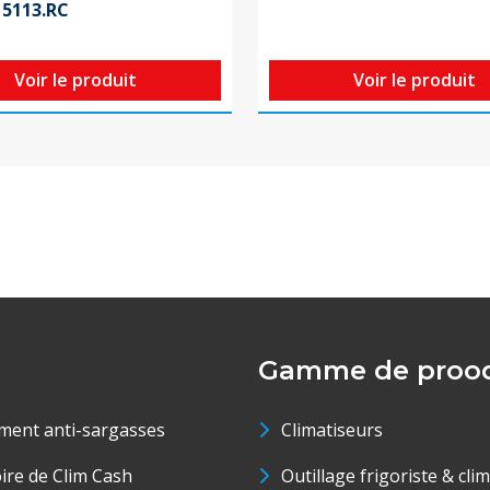
15113.RC
Voir le produit
Voir le produit
Gamme de prood
ment anti-sargasses
Climatiseurs
oire de Clim Cash
Outillage frigoriste & cli