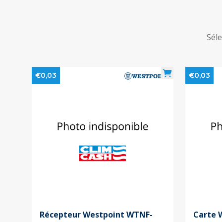
Séle
€0,03
€0,03
Récepteur Westpoint WTNF-
Carte 