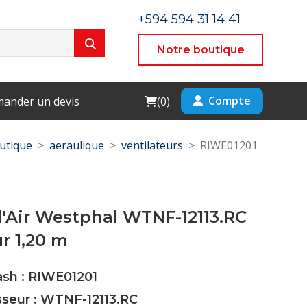
+594 594 31 14 41
Notre boutique
Cart
Compte
ander un devis
(
0
)
utique
aeraulique
ventilateurs
RIWE01201
'Air Westphal WTNF-12113.RC
r 1,20 m
ash : RIWE01201
sseur : WTNF-12113.RC