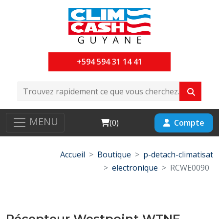
+594 594 31 14 41
MENU
Cart
Compte
(
0
)
Accueil
Boutique
p-detach-climatisat
electronique
RCWE0090
Récepteur Westpoint WTNF-