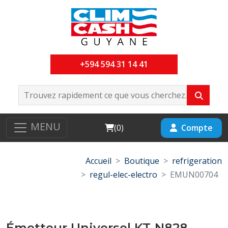
+594 594 31 14 41
MENU
Cart
Compte
(
0
)
Accueil
Boutique
refrigeration
regul-elec-electro
EMUN00704
Émetteur Universel KT-N828