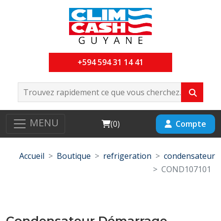
+594 594 31 14 41
MENU
Cart
Compte
(
0
)
Accueil
Boutique
refrigeration
condensateur
COND107101
Condensateur Démarrage