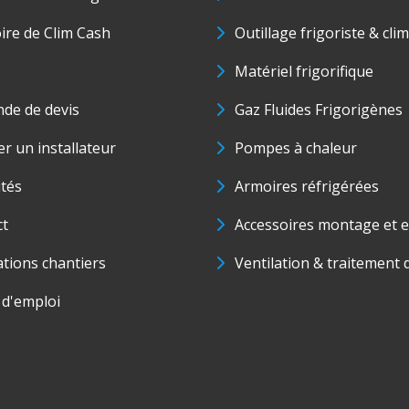
oire de Clim Cash
Outillage frigoriste & cli
Matériel frigorifique
de de devis
Gaz Fluides Frigorigènes
r un installateur
Pompes à chaleur
ités
Armoires réfrigérées
ct
Accessoires montage et e
ations chantiers
Ventilation & traitement d
 d'emploi