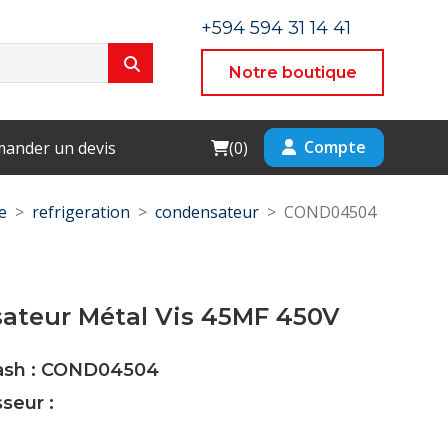
+594 594 31 14 41
Notre boutique
Cart
Compte
ander un devis
(
0
)
e
refrigeration
condensateur
COND04504
ateur Métal Vis 45MF 450V
Cash : COND04504
seur :