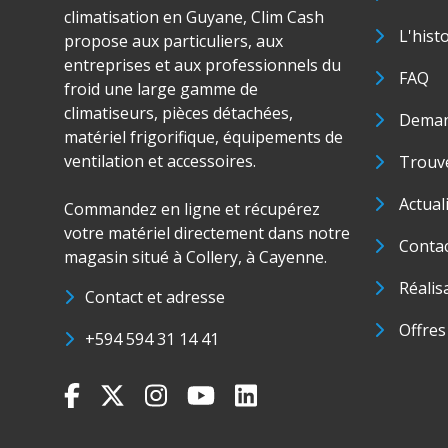
climatisation en Guyane, Clim Cash
L'hist
propose aux particuliers, aux
entreprises et aux professionnels du
FAQ
froid une large gamme de
climatiseurs, pièces détachées,
Deman
matériel frigorifique, équipements de
ventilation et accessoires.
Trouve
Actual
Commandez en ligne et récupérez
votre matériel directement dans notre
Conta
magasin situé à Collery, à Cayenne.
Réalis
Contact et adresse
Offres
+594 594 31 14 41