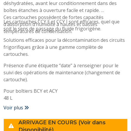
déshydratées, avant leur conditionnement dans des
boîtes étanches à ouverture facile et rapide.
Ces cartouches possèdent de fortes capacités
Les cartouches CCY F et CCY I sont efficaces, quel que
d’adsorption d’humidité à hautes et basses
soit le sens de passage du fluide frigorigène.
températures de condensation.
Solutions efficaces pour la décontamination des circuits
frigorifiques grâce à une gamme complète de
cartouches.
Présence d’une étiquette ‘’date’’ à renseigner pour le
suivi des opérations de maintenance (changement de
cartouche).
Pour boîtiers BCY et ACY
48 L
Voir plus
ARRIVAGE EN COURS (Voir dans
Disponibilité)