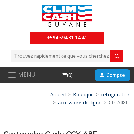
+594 594 31 14 41
MENU
Cart
Compte
(
0
)
Accueil
Boutique
refrigeration
accessoire-de-ligne
CFCA48F
Cartouche Carly CCY-48F