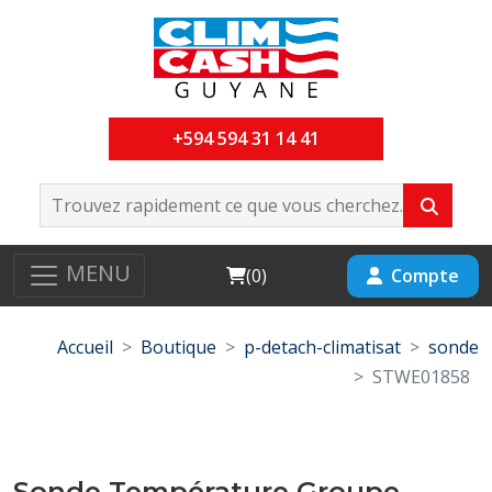
+594 594 31 14 41
MENU
Cart
Compte
(
0
)
Accueil
Boutique
p-detach-climatisat
sonde
STWE01858
Sonde Température Groupe