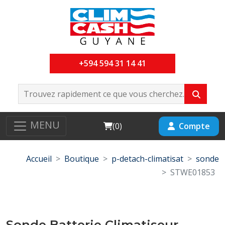
+594 594 31 14 41
MENU
Cart
Compte
(
0
)
Accueil
Boutique
p-detach-climatisat
sonde
STWE01853
Sonde Batterie Climatiseur