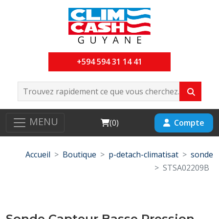
+594 594 31 14 41
MENU
Cart
Compte
(
0
)
Accueil
Boutique
p-detach-climatisat
sonde
STSA02209B
Sonde Capteur Basse Pression