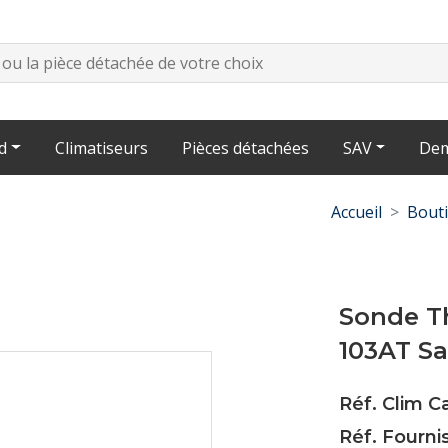
d
Climatiseurs
Pièces détachées
SAV
Dem
Accueil
Bout
Sonde T
103AT S
Réf. Clim C
Réf. Fourn