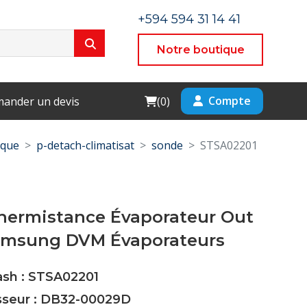
+594 594 31 14 41
Notre boutique
Cart
Compte
ander un devis
(
0
)
ique
p-detach-climatisat
sonde
STSA02201
hermistance Évaporateur Out
amsung DVM Évaporateurs
ash : STSA02201
isseur : DB32-00029D