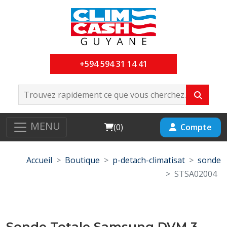
+594 594 31 14 41
MENU
Cart
Compte
(
0
)
Accueil
Boutique
p-detach-climatisat
sonde
STSA02004
Sonde Totale Samsung DVM 3