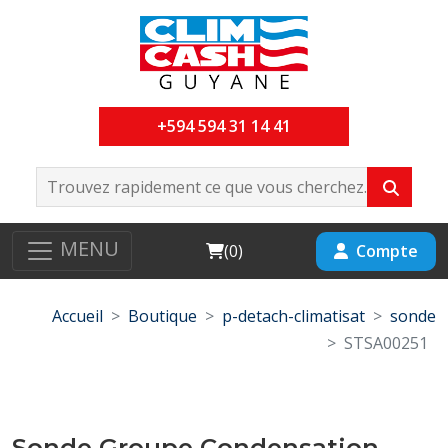
+594 594 31 14 41
MENU
Cart
Compte
(
0
)
Accueil
Boutique
p-detach-climatisat
sonde
STSA00251
Sonde Groupe Condensation