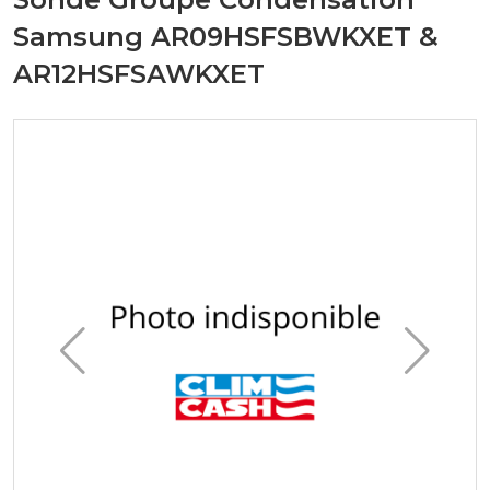
Samsung AR09HSFSBWKXET &
AR12HSFSAWKXET