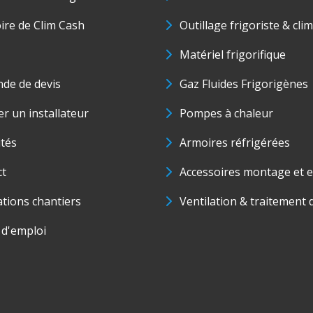
oire de Clim Cash
Outillage frigoriste & cli
Matériel frigorifique
de de devis
Gaz Fluides Frigorigènes
r un installateur
Pompes à chaleur
ités
Armoires réfrigérées
ct
Accessoires montage et e
ations chantiers
Ventilation & traitement d
 d'emploi