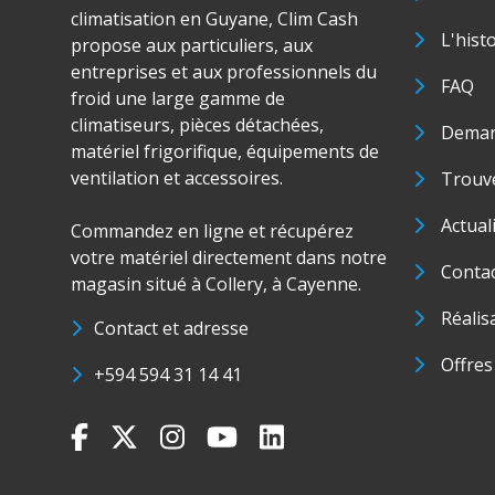
climatisation en Guyane, Clim Cash
L'hist
propose aux particuliers, aux
entreprises et aux professionnels du
FAQ
froid une large gamme de
climatiseurs, pièces détachées,
Deman
matériel frigorifique, équipements de
ventilation et accessoires.
Trouve
Actual
Commandez en ligne et récupérez
votre matériel directement dans notre
Conta
magasin situé à Collery, à Cayenne.
Réalis
Contact et adresse
Offres
+594 594 31 14 41