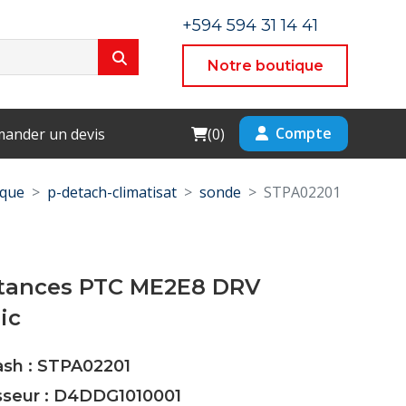
+594 594 31 14 41
Notre boutique
Cart
Compte
ander un devis
(
0
)
ique
p-detach-climatisat
sonde
STPA02201
tances PTC ME2E8 DRV
ic
ash : STPA02201
isseur : D4DDG1010001