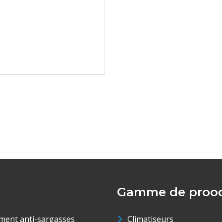
Gamme de prood
ment anti-sargasses
Climatiseurs