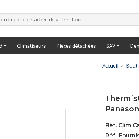
d
Climatiseurs
Pièces détachées
SAV
Dem
Accueil
Bout
Thermis
Panason
Réf. Clim C
Réf. Fourn