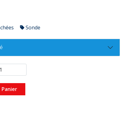
achées
Sonde
té
 Panier