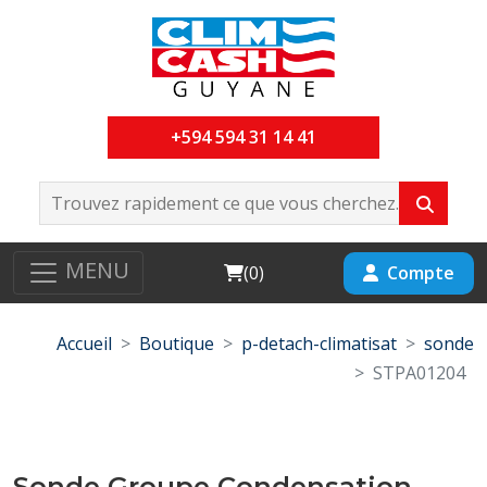
+594 594 31 14 41
MENU
Cart
Compte
(
0
)
Accueil
Boutique
p-detach-climatisat
sonde
STPA01204
Sonde Groupe Condensation