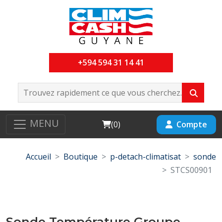
+594 594 31 14 41
MENU
Cart
Compte
(
0
)
Accueil
Boutique
p-detach-climatisat
sonde
STCS00901
Sonde Température Groupe