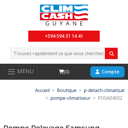
+594 594 31 14 41
MENU
Cart
Compte
(
0
)
Accueil
Boutique
p-detach-climatisat
pompe-climatiseur
POSA04502
Pompe Relevage Samsung