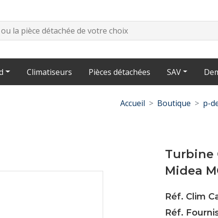
d
Climatiseurs
Pièces détachées
SAV
Dem
Accueil
Boutique
p-de
Turbine 
Midea M
Réf. Clim 
Réf. Fourni