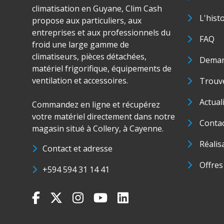
climatisation en Guyane, Clim Cash
L'hist
propose aux particuliers, aux
entreprises et aux professionnels du
FAQ
froid une large gamme de
climatiseurs, pièces détachées,
Deman
matériel frigorifique, équipements de
ventilation et accessoires.
Trouve
Actual
Commandez en ligne et récupérez
votre matériel directement dans notre
Conta
magasin situé à Collery, à Cayenne.
Réalis
Contact et adresse
Offres
+594 594 31 14 41