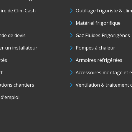
oire de Clim Cash
Outillage frigoriste & cli
Matériel frigorifique
de de devis
Gaz Fluides Frigorigènes
r un installateur
Pompes à chaleur
ités
Armoires réfrigérées
ct
Accessoires montage et e
ations chantiers
Ventilation & traitement d
 d'emploi