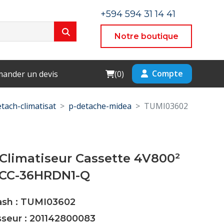
+594 594 31 14 41
Notre boutique
Cart
Compte
ander un devis
(
0
)
tach-climatisat
p-detache-midea
TUMI03602
Climatiseur Cassette 4V800²
CC-36HRDN1-Q
Cash : TUMI03602
sseur : 201142800083