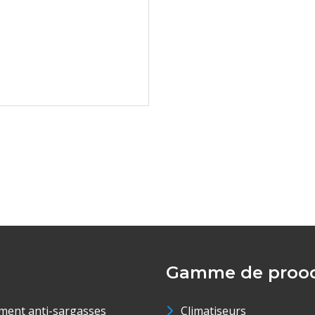
Gamme de prood
ment anti-sargasses
Climatiseurs