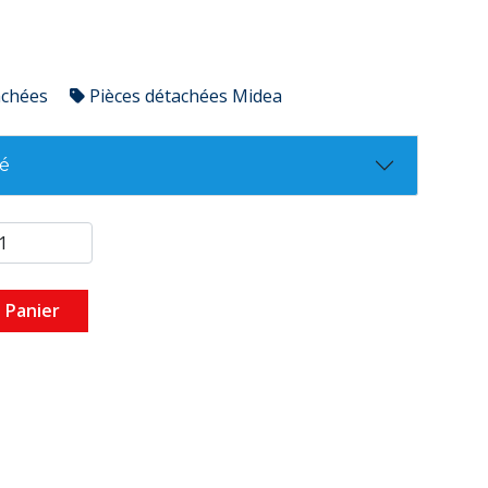
achées
Pièces détachées Midea
té
 Panier