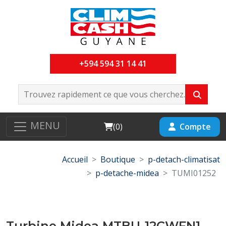
+594 594 31 14 41
MENU
Cart
Compte
(
0
)
Accueil
Boutique
p-detach-climatisat
p-detache-midea
TUMI01252
Turbine Midea MTBU-12CWFN1-