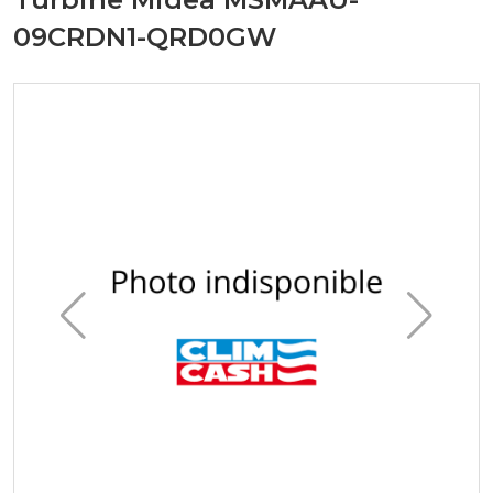
09CRDN1-QRD0GW