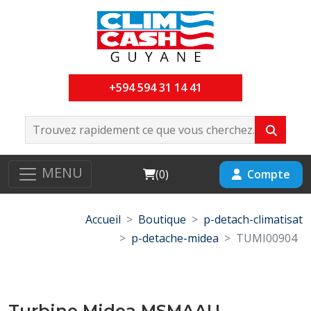
+594 594 31 14 41
MENU
Cart
Compte
(
0
)
Accueil
Boutique
p-detach-climatisat
p-detache-midea
TUMI00904
Turbine Midea MSMAAU-