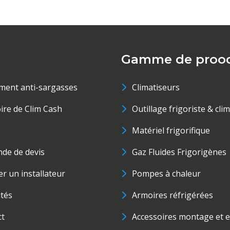
Gamme de prood
ment anti-sargasses
Climatiseurs
oire de Clim Cash
Outillage frigoriste & cli
Matériel frigorifique
de de devis
Gaz Fluides Frigorigènes
r un installateur
Pompes à chaleur
ités
Armoires réfrigérées
ct
Accessoires montage et e