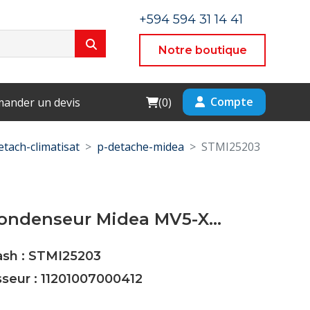
+594 594 31 14 41
Notre boutique
Cart
Compte
ander un devis
(
0
)
etach-climatisat
p-detache-midea
STMI25203
ondenseur Midea MV5-X...
ash : STMI25203
sseur : 11201007000412