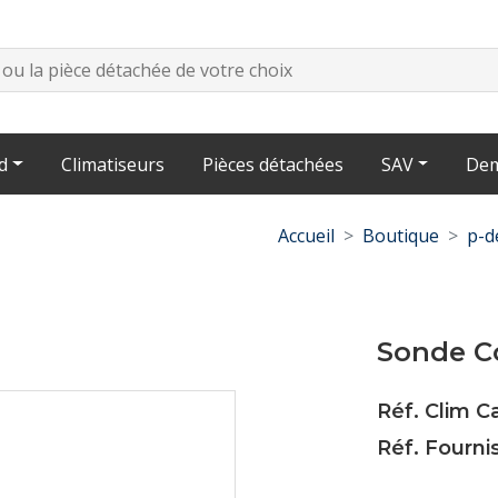
d
Climatiseurs
Pièces détachées
SAV
Dem
Accueil
Boutique
p-d
Sonde C
Réf. Clim C
Réf. Fourni