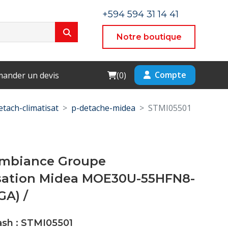
+594 594 31 14 41
Notre boutique
Cart
Compte
ander un devis
(
0
)
etach-climatisat
p-detache-midea
STMI05501
mbiance Groupe
ation Midea MOE30U-55HFN8-
A) /
ash : STMI05501