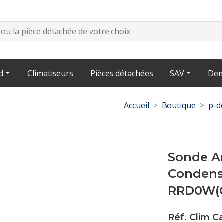
d
Climatiseurs
Pièces détachées
SAV
Dem
Accueil
Boutique
p-d
Sonde A
Condens
RRD0W(G
Réf. Clim C