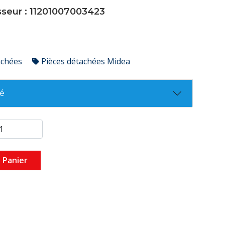
sseur : 11201007003423
achées
Pièces détachées Midea
té
 Panier