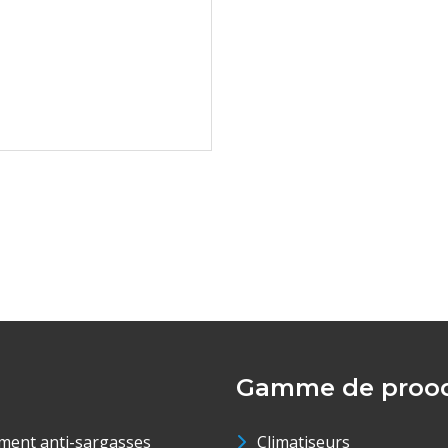
Gamme de prood
ment anti-sargasses
Climatiseurs