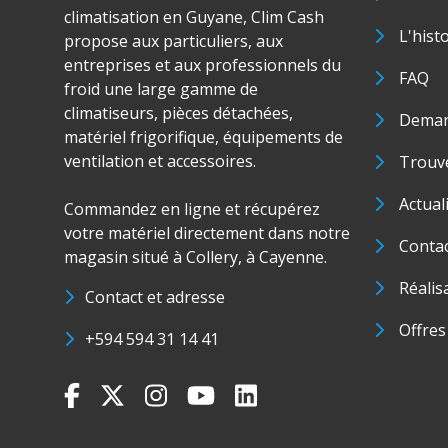
climatisation en Guyane, Clim Cash
L'hist
propose aux particuliers, aux
entreprises et aux professionnels du
FAQ
froid une large gamme de
climatiseurs, pièces détachées,
Deman
matériel frigorifique, équipements de
ventilation et accessoires.
Trouve
Actual
Commandez en ligne et récupérez
votre matériel directement dans notre
Conta
magasin situé à Collery, à Cayenne.
Réalis
Contact et adresse
Offres
+594 594 31 14 41