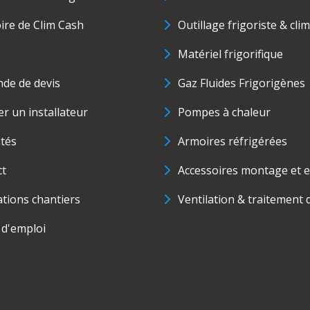
oire de Clim Cash
Outillage frigoriste & cli
Matériel frigorifique
de de devis
Gaz Fluides Frigorigènes
r un installateur
Pompes à chaleur
ités
Armoires réfrigérées
ct
Accessoires montage et e
ations chantiers
Ventilation & traitement d
 d'emploi