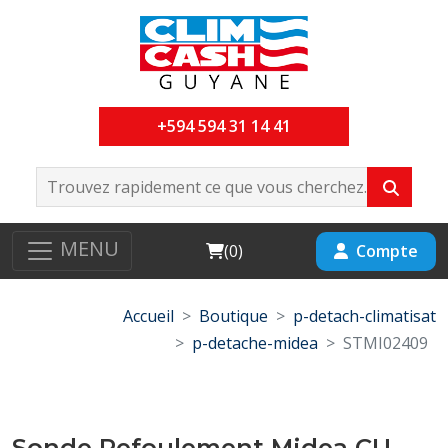
+594 594 31 14 41
MENU
Cart
Compte
(
0
)
Accueil
Boutique
p-detach-climatisat
p-detache-midea
STMI02409
Sonde Refoulement Midea CU-