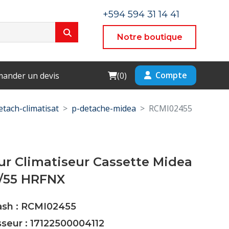
+594 594 31 14 41
Notre boutique
Cart
Compte
ander un devis
(
0
)
etach-climatisat
p-detache-midea
RCMI02455
r Climatiseur Cassette Midea
/55 HRFNX
Cash : RCMI02455
sseur : 17122500004112