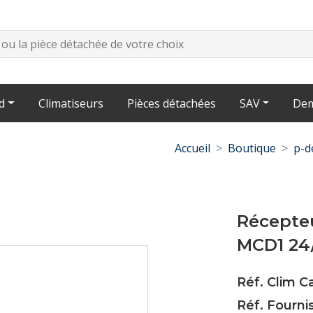
d
Climatiseurs
Pièces détachées
SAV
Dem
Accueil
Boutique
p-d
Récepteu
MCD1 24
Réf. Clim 
Réf. Fourni