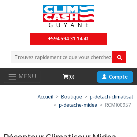
+594 594 31 14 41
MENU
Cart
Compte
(
0
)
Accueil
Boutique
p-detach-climatisat
p-detache-midea
RCMI00957
Récepteur Climatiseur Midea