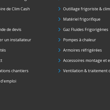
oire de Clim Cash
Outillage frigoriste & cli
Matériel frigorifique
de de devis
Gaz Fluides Frigorigènes
r un installateur
Pompes à chaleur
ités
Armoires réfrigérées
ct
Accessoires montage et e
ations chantiers
Ventilation & traitement d
 d'emploi