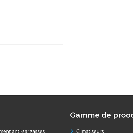
Gamme de prood
ment anti-sargasses
Climatiseurs