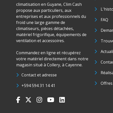
climatisation en Guyane, Clim Cash
L'hist
propose aux particuliers, aux
entreprises et aux professionnels du
FAQ
froid une large gamme de
climatiseurs, pièces détachées,
Deman
matériel frigorifique, équipements de
ventilation et accessoires.
Trouve
Actual
Commandez en ligne et récupérez
votre matériel directement dans notre
Conta
magasin situé à Collery, à Cayenne.
Réalis
Contact et adresse
Offres
+594 594 31 14 41