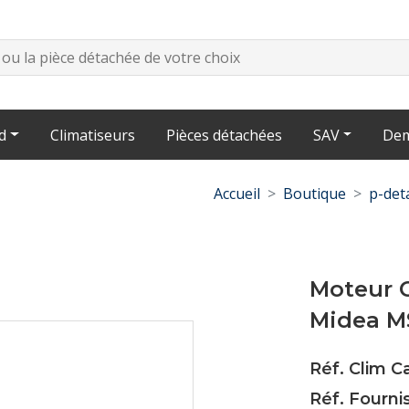
d
Climatiseurs
Pièces détachées
SAV
Dem
Accueil
Boutique
p-det
Moteur O
Midea M
Réf. Clim 
Réf. Fourni