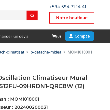
+594 594 31 14 41
Notre boutique
Cart
Compte
ander un devis
(
0
)
ach-climatisat
p-detache-midea
MOMI018001
scillation Climatiseur Mural
S12FU-09HRDN1-QRC8W (12)
Cash : MOMI018001
sseur : 202400200031