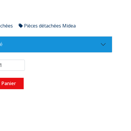
achées
Pièces détachées Midea
té
 Panier