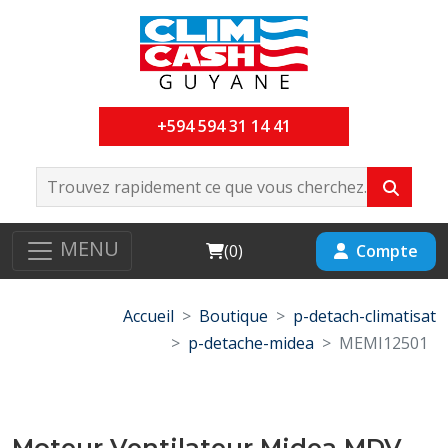
+594 594 31 14 41
MENU
Cart
Compte
(
0
)
Accueil
Boutique
p-detach-climatisat
p-detache-midea
MEMI12501
Moteur Ventilateur Midea MDV-