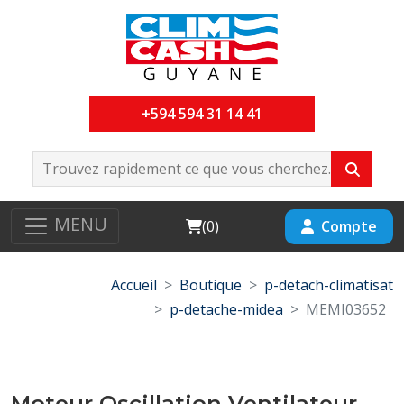
+594 594 31 14 41
MENU
Cart
Compte
(
0
)
Accueil
Boutique
p-detach-climatisat
p-detache-midea
MEMI03652
Moteur Oscillation Ventilateur