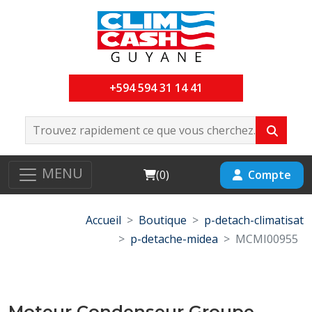
+594 594 31 14 41
MENU
Cart
Compte
(
0
)
Accueil
Boutique
p-detach-climatisat
p-detache-midea
MCMI00955
Moteur Condenseur Groupe