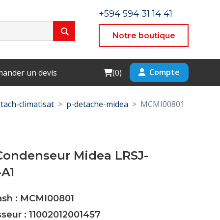
+594 594 31 14 41
Notre boutique
Cart
Compte
ander un devis
(
0
)
tach-climatisat
p-detache-midea
MCMI00801
Condenseur Midea LRSJ-
-A1
Cash : MCMI00801
sseur : 11002012001457