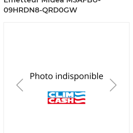
09HRDN8-QRD0GW