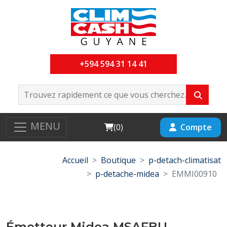
+594 594 31 14 41
MENU
Cart
Compte
(
0
)
Accueil
Boutique
p-detach-climatisat
p-detache-midea
EMMI00910
Émetteur Midea MSAFBU-