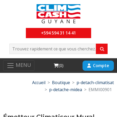
+594 594 31 14 41
MENU
Cart
Compte
(
0
)
Accueil
Boutique
p-detach-climatisat
p-detache-midea
EMMI00901
Émetteur Climatiseur Mural