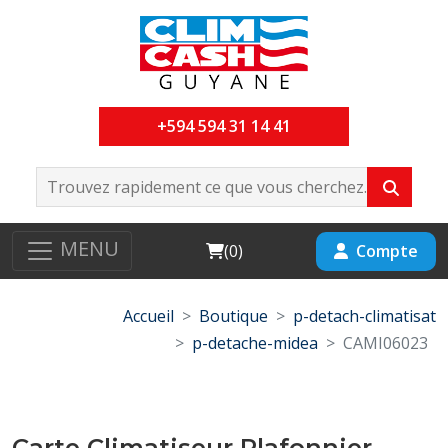
+594 594 31 14 41
MENU
Cart
Compte
(
0
)
Accueil
Boutique
p-detach-climatisat
p-detache-midea
CAMI06023
Carte Climatiseur Plafonnier