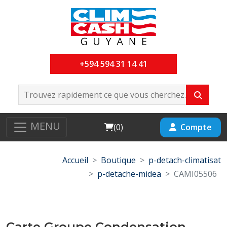
+594 594 31 14 41
MENU
Cart
Compte
(
0
)
Accueil
Boutique
p-detach-climatisat
p-detache-midea
CAMI05506
Carte Groupe Condensation