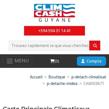
+594 594 31 14 41
MENU
Cart
Compte
(
0
)
Accueil
Boutique
p-detach-climatisat
p-detache-midea
CAMI03671
Carte Principale Climatiseur