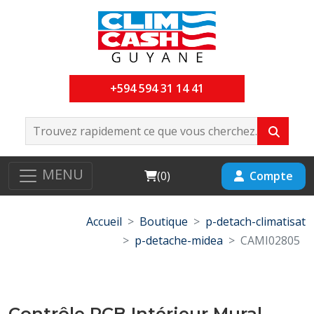
+594 594 31 14 41
MENU
Cart
Compte
(
0
)
Accueil
Boutique
p-detach-climatisat
p-detache-midea
CAMI02805
Contrôle PCB Intérieur Mural