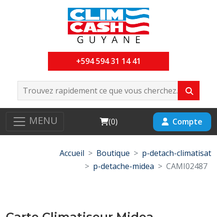
+594 594 31 14 41
MENU
Cart
Compte
(
0
)
Accueil
Boutique
p-detach-climatisat
p-detache-midea
CAMI02487
Carte Climatiseur Midea