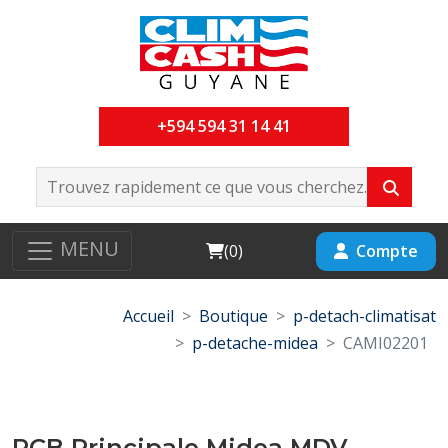
+594 594 31 14 41
MENU
Cart
Compte
(
0
)
Accueil
Boutique
p-detach-climatisat
p-detache-midea
CAMI02201
PCB Principale Midea MDV-