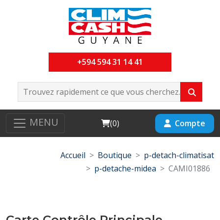
+594 594 31 14 41
MENU
Cart
Compte
(
0
)
Accueil
Boutique
p-detach-climatisat
p-detache-midea
CAMI01886
Carte Contrôle Principale