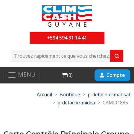
+594 594 31 14 41
MENU
Cart
Compte
(
0
)
Accueil
Boutique
p-detach-climatisat
p-detache-midea
CAMI01885
Carte Contrôle Principale Groupe