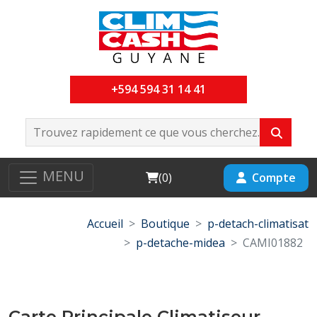
+594 594 31 14 41
MENU
Cart
Compte
(
0
)
Accueil
Boutique
p-detach-climatisat
p-detache-midea
CAMI01882
Carte Principale Climatiseur