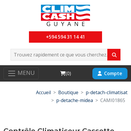
+594 594 31 14 41
MENU
Cart
Compte
(
0
)
Accueil
Boutique
p-detach-climatisat
p-detache-midea
CAMI01865
Contrôle Climatiseur Cassette