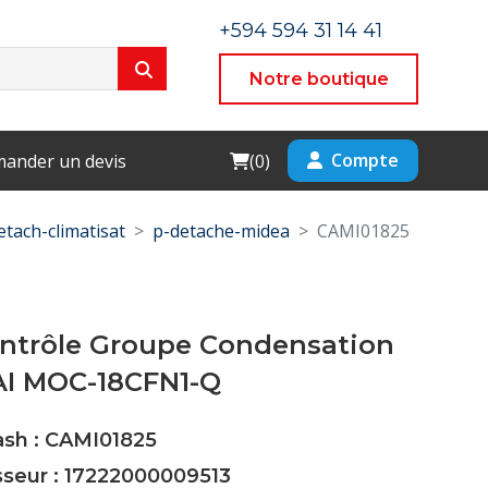
+594 594 31 14 41
Notre boutique
Cart
Compte
ander un devis
(
0
)
etach-climatisat
p-detache-midea
CAMI01825
ontrôle Groupe Condensation
AI MOC-18CFN1-Q
ash : CAMI01825
sseur : 17222000009513