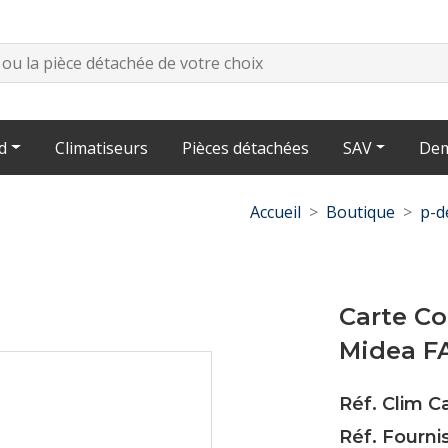
d
Climatiseurs
Pièces détachées
SAV
Dem
Accueil
Boutique
p-d
Carte C
Midea F
Réf. Clim C
Réf. Fourni