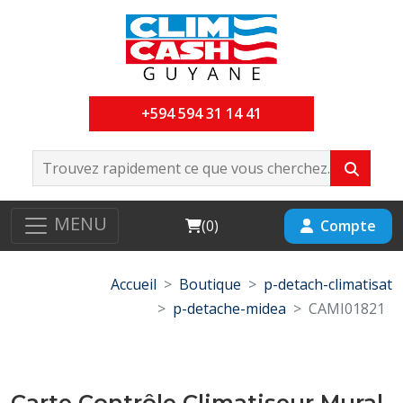
+594 594 31 14 41
MENU
Cart
Compte
(
0
)
Accueil
Boutique
p-detach-climatisat
p-detache-midea
CAMI01821
Carte Contrôle Climatiseur Mural